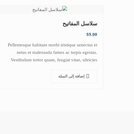
سلاسل المفاتيح
$
9.00
Pellentesque habitant morbi tristique senectus et
netus et malesuada fames ac turpis egestas.
Vestibulum tortor quam, feugiat vitae, ultricies
eget, tempor sit amet, ante. Donec eu libero sit
amet…
إضافة إلى السلة