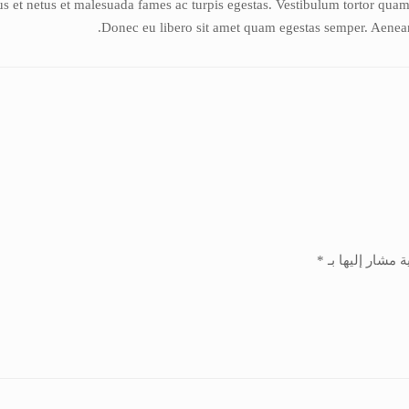
s et netus et malesuada fames ac turpis egestas. Vestibulum tortor quam, f
Donec eu libero sit amet quam egestas semper. Aenean u
ة مشار إليها بـ
*