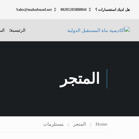
هل لديك استفسارات ؟
00201205888844
Sales@mahafouad.net
الرئيسية
الب
المتجر
Home
المتجر
مستلزمات