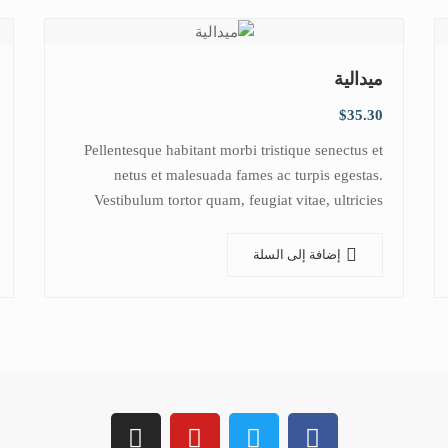
ميدالية
$
35.30
Pellentesque habitant morbi tristique senectus et
netus et malesuada fames ac turpis egestas.
Vestibulum tortor quam, feugiat vitae, ultricies
eget, tempor sit amet, ante. Donec eu libero sit
amet…
إضافة إلى السلة