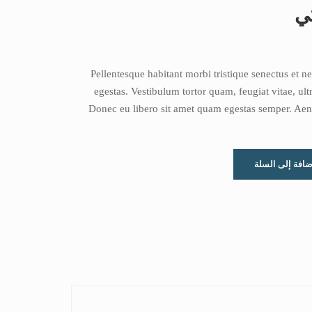
ي
Pellentesque habitant morbi tristique senectus et n
egestas. Vestibulum tortor quam, feugiat vitae, ultr
Donec eu libero sit amet quam egestas semper. Aenea
ضافة إلى السلة