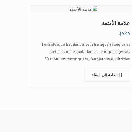
علامة الأمتعة
$
9.60
Pellentesque habitant morbi tristique senectus et
netus et malesuada fames ac turpis egestas.
Vestibulum tortor quam, feugiat vitae, ultricies
eget, tempor sit amet, ante. Donec eu libero sit
amet…
إضافة إلى السلة