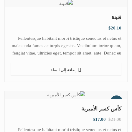
قنينة
$
20.10
Pellentesque habitant morbi tristique senectus et netus et
malesuada fames ac turpis egestas. Vestibulum tortor quam,
feugiat vitae, ultricies eget, tempor sit amet, ante. Donec eu
libero sit amet…
إضافة إلى السلة
تخفيض!
كأس كسر الأميرية
$
17.00
$
21.00
Pellentesque habitant morbi tristique senectus et netus et