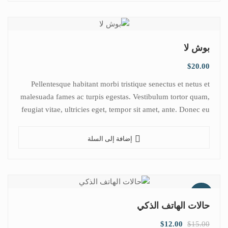
بوش لا
$
20.00
Pellentesque habitant morbi tristique senectus et netus et
malesuada fames ac turpis egestas. Vestibulum tortor quam,
feugiat vitae, ultricies eget, tempor sit amet, ante. Donec eu
libero sit amet…
إضافة إلى السلة
تخفيض!
حالات الهاتف الذكي
$
12.00
$
15.00