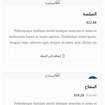
الصلصة
$
22.80
Pellentesque habitant morbi tristique senectus et netus et
malesuada fames ac turpis egestas. Vestibulum tortor quam,
feugiat vitae, ultricies eget, tempor sit amet, ante. Donec eu
libero sit amet…
إضافة إلى السلة
تخفيض!
المفتاح
$
18.20
$
20.40
Pellentesque habitant morbi tristique senectus et netus et