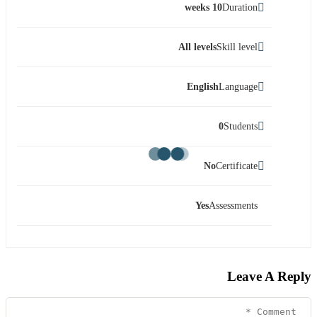
10 weeks
Duration
All levels
Skill level
English
Language
0
Students
No
Certificate
Yes
Assessments
Leave A Reply