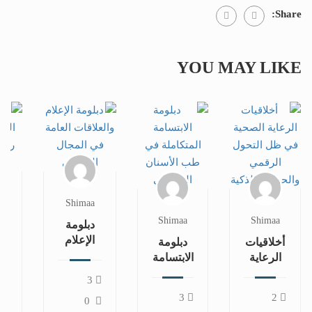
Share:
YOU MAY LIKE
a
Shimaa
Shimaa
Shimaa
دبلومة
د
الإعلام
أخلاقيات
دبلومة
والعلاقات
ال
الرعاية
الابتسامة
العامة
في
الصحية
المتكاملة
3
في
ا
في ظل
في طب
3
2
المجال
ال
0
التحول
الأسنان