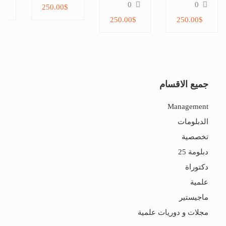
الرياضي
الرقمي
التجميلي
0
0
$
250.00$
والحوكمة
250.00$
250.00$
الذكية
جميع الاقسام
Management
الدبلومات
تخصصية
دبلومة 25
دكتوراة
علمية
ماجيستير
مجلات و دوريات علمية