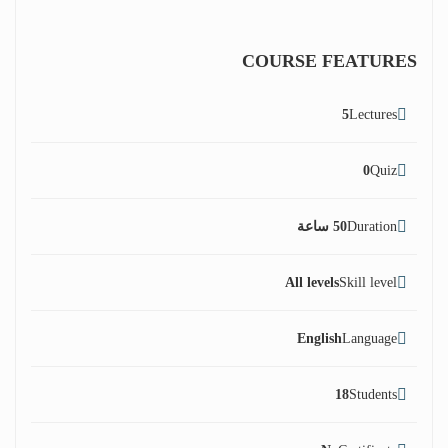
COURSE FEATURES
5
Lectures
0
Quiz
Duration
50 ساعة
All levels
Skill level
English
Language
18
Students