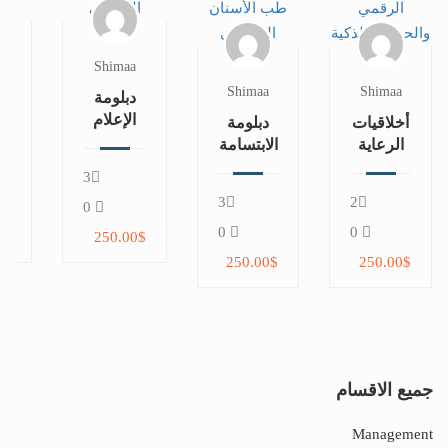
a
Shimaa
Shimaa
Shimaa
دبلومة
د
الإعلام
أخلاقيات
دبلومة
والعلاقات
ال
الرعاية
الابتسامة
العامة
في
الصحية
المتكاملة
3
في
ا
في ظل
في طب
3
2
المجال
ال
0
التحول
الأسنان
الرياضي
الرقمي
التجميلي
0
0
0$
250.00$
والحوكمة
250.00$
250.00$
الذكية
جميع الاقسام
Management