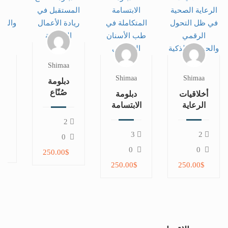
Shimaa
Shimaa
Shimaa
دبلومة
صُنّاع
أخلاقيات
دبلومة
المستقبل
الرعاية
الابتسامة
في ريادة
الصحية
المتكاملة
ال
2
الأعمال
في ظل
في طب
و
3
2
الرياضية
0
التحول
الأسنان
ا
الرقمي
التجميلي
في
0
0
250.00$
والحوكمة
ا
250.00$
250.00$
الذكية