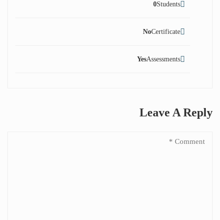
0
Students
No
Certificate
Yes
Assessments
Leave A Reply