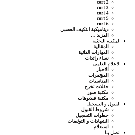
cort 2
cort 3
cort 4
cort 5
cort 6
ديناميكية التكيف العصبي
المزيد …
المكتبة البحثية
المقالية
المهارات الذاتية
نساء رائدات
الاعلام العلمى
الاخبار
المؤتمرات
المناسبات
حفلات تخرج
مكتبة صور
مكتبة فيديوهات
القبول و التسجيل
شروط القبول
خطوات التسجيل
الشهادات و التوثيقات
استعلام
اتصل بنا