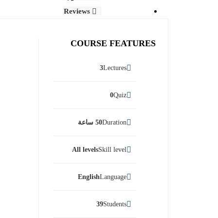
Reviews
COURSE FEATURES
3
Lectures
0
Quiz
Duration
50 ساعة
All levels
Skill level
English
Language
39
Students