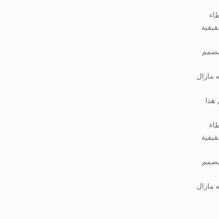
طاء
قيقية
لمصمم
 مازال
 هذا
طاء
قيقية
لمصمم
 مازال