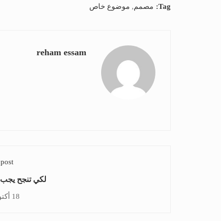
Tag:
مصمم
,
موضوع خاص
reham essam
 post
لكي تنجح يجب ا
18 أكتوبر، 2015