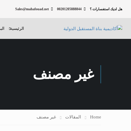
هل لديك استفسارات ؟
00201205888844
Sales@mahafouad.net
الرئيسية
الب
غير مصنف
Home
المقالات
غير مصنف