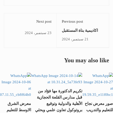
Next post
Previous post
اكاديمية بناة المستقبل
23 سبتمبر، 2024
الدولية والدكتورة مها فؤاد
21 سبتمبر، 2024
يشاركون في معرض
التعليم والتدريب
“Meetes” بجدة من 5 إلى
You may also like
7 أكتوبر 2024
تكريم الدكتورة مها فؤاد من
قبل مدارس القلعة الحجازية
صور معرض نجاح
الأهلية والدولية وتوقيع
معرض الشرق
للتعليم والتدريب
بروتوكول تعاون علمي وبحثي
الاوسط للتعليم