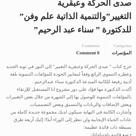
صدى الحركة وعبقرية
التغيير”والتنمية الذاتية علم وفن”
للدكتورة ” سناء عبد الرحيم”
Comments
Categories
المؤتمرات
0 Comment
خرج كتاب ” صدى الحركة وعبقرية التغيير” إلي النور في ثوبه الجديد
وعطره التنموي الرائع وفقاً لمعايير الجودة للمؤلفات التنموية بلغة
أدبية رفيعة للكاتبة المبدعة الدكتورة سناء عبدالرحيم .
أكدت الدكتورة مها فؤاد علي دور مشروع انا المستقبل للإرتقاء
بالمؤلفات التنموية للوصول بها إلي الشهرة من خلال بعض التغييرات
وبعض الإضافات والزيادات والتنسيق وبعض التصمميات.
وأشارت الكاتبة في النهاية سيكون لديك مجموعة جديدة كاملة من
عادات الحياة الإيجابية ولن تنظر إلى الوراء أبدًا! إليك أربعة طرق
بسيطة ذات فائدة عظيمة:
• ضع قائمة باحتياجاتك