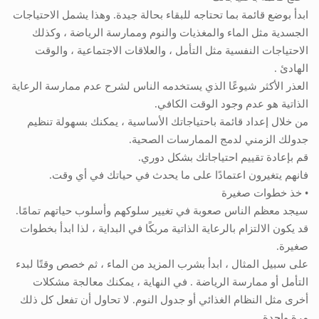
ابدأ بوضع قائمة بما تحتاجه للبقاء بحالة جيدة. وهذا يشمل الاحتياجات
الجسدية مثل الماء والمغذيات والنوم وممارسة الرياضة ، وكذلك
الاحتياجات النفسية مثل التأمل ، والعلاقات الاجتماعية ، والوقت
الهادئ .
العذر الأكثر شيوعًا الذي يستخدمه الناس لشرح عدم ممارسة الرعاية
الذاتية هو عدم وجود الوقت الكافي.
من خلال إعداد قائمة باحتياجاتك الأساسية ، يمكنك بسهولة تنظيم
جدولك الزمني لدمج الممارسات الصحية.
قم بإعادة تقييم احتياجاتك بشكل دوري.
فانهم يتغيرون اعتمادًا على ما يحدث في حياتك في أي وقت.
• خذ خطوات صغيرة
سيجد معظم الناس صعوبة في تغيير سلوكهم وأسلوب حياتهم تمامًا.
قد يكون الالتزام بالرعاية الذاتية مربكًا في البداية ، لذا ابدأ بخطوات
صغيرة.
على سبيل المثال ، ابدأ بشرب المزيد من الماء ، ثم خصص وقتًا لبدء
التأمل أو ممارسة الرياضة . في النهاية ، يمكنك معالجة مشكلات
أخرى مثل النظام الغذائي أو جدول النوم. لا تحاول أن تفعل كل ذلك
مرة واحدة.