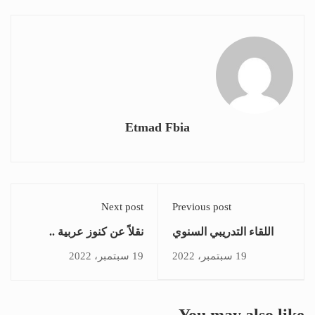
Etmad Fbia
Next post
Previous post
اللقاء التدريبي السنوي
نقلاً عن كنوز عربية ..
لبناة المستقبل مع
مناقشة رواية” صدى
19 سبتمبر، 2022
19 سبتمبر، 2022
الدكتورة مها فؤاد
الحركة وعبقرية
التغيير”والتنمية الذاتية
علم وفن” للدكتورة ”