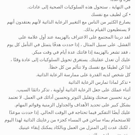
في النهاية ، ستحول هذه السلوكيات الصحية إلى عادات.
• كن لطيف مع نفسك
يصارع الكثير من الناس مع التغيير الرعاية الذاتية لأنهم يعتقدون أنهم
لا يستطيعون القيام بذلك.
لقد دربنا المجتمع على الاعتراف بالهزيمة عند أول علامة على
الفشل. على سبيل المثال ، إذا حددت هدفًا يتمثل في التأمل كل يوم
، فقد تشعر بالهزيمة إذا فاتتك عدة أيام في وقت مبكر.
عليك أن تعدل عقليتك. يستغرق تحويل السلوكيات إلى عادة وقتًا ،
لذا كن لطيفًا مع نفسك ولا تتألم من كل خطأ.
كل شخص لديه القدرة على ممارسة الرعاية الذاتية.
• تذكر لماذا تمارس الرعاية الذاتية
أثناء عملك على جعل الرعاية الذاتية أولوية ، تذكر دائمًا السبب.
تريد تحسين صحتك وتقليل التوتر وتحسين أدائك في العمل. لا تعتمد
بشكل كبير على تحديد الأهداف والجداول الزمنية وقوائم المهام.
عليك أيضًا التفكير فيما تحتاجه في الوقت الحالي. إذا حددت موعدًا
للاستحمام بماء ساخن في المساء كجزء من رعايتك الذاتية لهذا اليوم
، لكنك عدت إلى المنزل من العمل وبالكاد يمكنك إبقاء عينيك