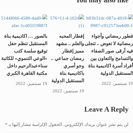
You may also like
سناء عبد الرحيم “..
فطور رمضاني وأجواء
إفطار المحبه
بالصور … اكاديمية بناة
رمضانية لا تعوض .. تتجلى
والعلم .. مشهد
المستقبل تنظم حفل
فيه أرقى صور الصفاء
مميز إفطار
توقيع سلسة كتب
والتسامح والتعاون بين
رمضان جماعي ..
«الوعي التنموي» للكاتبة
أفراد أسرة اكاديمية بناة
وجو أسري
سناءعبدالرحيم داخل
المستقبل الدولية
باكاديمية بناة
مكتبة القاهرة الكبري
المستقبل الدولية
19 سبتمبر، 2022
19 سبتمبر، 2022
19 سبتمبر، 2022
Leave A Reply
لن يتم نشر عنوان بريدك الإلكتروني.
الحقول الإلزامية مشار إليها بـ
*