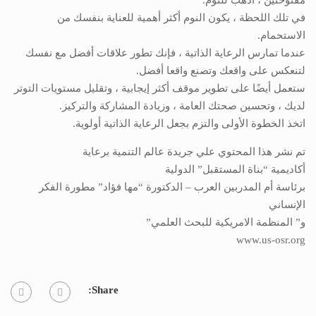
مفتوحتين ، اذهب للنوم.
في تلك اللحظة ، يكون النوم أكثر أهمية للعناية بنفسك من
الاستحمام.
عندما تمارس الرعاية الذاتية ، فإنك تطور علاقات أفضل مع نفسك
لتنعكس على واقعك وتصنع واقعا أفضل.
ستعمل أيضًا على تطوير موقف أكثر إيجابية ، وتقليل مستويات التوتر
لديك ، وتحسين صحتك العامة ، وزيادة المشاركة والتركيز.
اتخذ الخطوة الأولى والتزم بجعل الرعاية الذاتية أولوية.
تم نشر هذا المحتوي علي جريدة عالم التنمية برعاية
أكاديمية “بناة المستقبل” الدولية
برئاسة أم المدربين العرب – الدكتورة “مها فؤاد” مطورة الفكر
الإنساني
و” المنظمة الامريكية للبحث العلمي”
www.us-osr.org
Share: