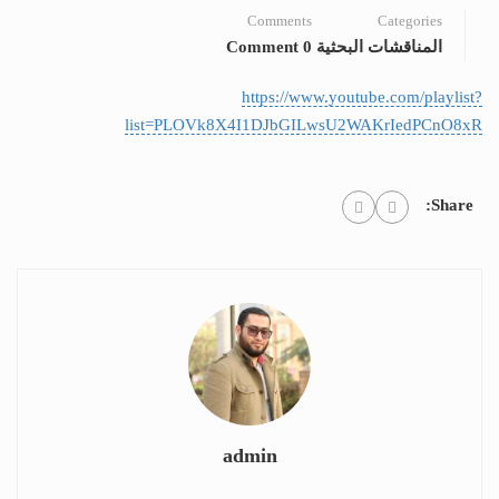
Comments
Categories
المناقشات البحثية
0 Comment
https://www.youtube.com/playlist?
list=PLOVk8X4I1DJbGILwsU2WAKrIedPCnO8xR
Share:
admin