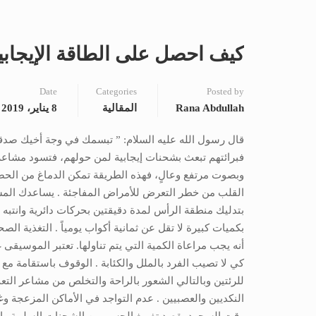
كيف احصل على الطاقة الإيجابي
Date
Categories
Posted by
Rana Abdullah
المقالية
8 يناير، 2019
قال رسول الله عليه السلام: ” تبسمك في وجة أخيك صدقة 
فبرائتهم تبعث بشحنات إيجابية لمن حولهم، فتسود مشاعر 
وبصوت مرتفع وعالٍ، فهذه الطريقة تمكن الدماغ من الحص
القلب من خطر التعرض للأمراض المفاجئة . يساعدك المسا
بتدليك منطقة الرأس لمدة دقيقتين بحركات دائرية وانتبه
بكميات كبيرة لا تقل عن ثمانية أكواب يومياً . التغذية الص
أنه يجب مراعاة الكمية التي يتم تناولها. تعتبر الموسيقى
كي لا تصيب الفرد بالملل والكئابة . الوقوف باستقامة مع
للرئتين وبالتالي الشعور بالراحة والتخلص من مشاعر التعب
النكديين والعصبيين . عدم التواجد في الأماكن المزعجة و