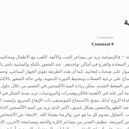
ة
Comments
0 Comment
“؛ فالإبتسامة تزيد من مشاعر الحب والألفة. اللعب مع الأطفال ومجالست
السعادة والفرح في أماكن تواجدهم . عند الشعور بالنكد والسلبية باشر ب
ول على شحنات إيجابية، كما أن هذه الطريقة تقوي الجهاز المناعي، وتح
ج على ترخية العضلات وتنشيط الدورة الدموية، وفي حالة الشعور بالاكتئ
 من الضغط الشديد. يمكن زيادة كمية الأكسجين في الجسم من خلال تناول ا
حية أمر غاية في الأهمية فالكربوهيدرات والبرويتينات تزيد نسبة السكر في ا
 غذاء الروح لذلك ينصح بالاستماع للموسيقى ذات الإيقاع السريع، وليست ال
 شد الظهر والتنفس بشكل عميق، الأمر الذي يزيد من كمية الأكسجين الداخ
. التفاؤل بقدوم كل ما هو خير، والرضا بقضاء الله . الابتعاد عن الأشخاص
غير المريحة. تنظيف الصدر من مشاعر الكره والحقد ومسامحة الآخرين. الإ