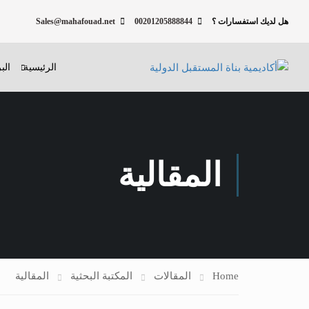
هل لديك استفسارات ؟
00201205888844
Sales@mahafouad.net
الرئيسية
الب
المقالية
Home
المقالات
المكتبة البحثية
المقالية