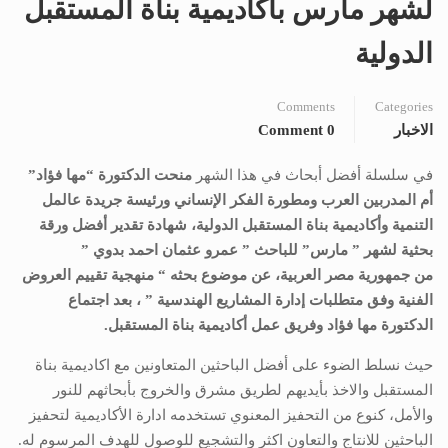
لشهر مارس باكاديمية بناة المستقبل
الدولية
Comments
Categories
الاخبار
0 Comment
في سلسلة أفضل أبحاث في هذا الشهر
منحت الدكتورة “مها فؤاد”
أم المدربين العرب ومطورة الفكر الإنساني ورئيسة جريدة عالمل
التنمية وأكاديمية بناة المستقبل الدولية، شهادة تقدير أفضل ورقة
بحثية لشهر ”
مارس
” للباحث ”
عمرو عثمان احمد بدوي
”
من
جمهورية مصر العربية
، عن موضوع بحثه “
منهجية تقييم العروض
الفنية وفق متطلبات إدارة المشاريع الهندسية
”
، بعد اجتماع
الدكتورة مها فؤاد وفريق عمل أكاديمية بناة المستقبل.
حيث نسلط الضوء على أفضل الباحثين المتعاونين مع اكاديمية بناة
المستقبل والاخذ بأيديهم لطريق مشرق والخروج بأبحاثهم للنور
والأمل، كنوع من التحفيز المعنوي تستخدمه ادارة الأكاديمية لتحفيز
الباحثين للانتاج والتعاون اكثر والتشجيع للوصول للهدف المرسوم له.