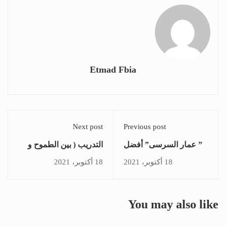
Etmad Fbia
Next post
Previous post
” عمار السرسى” أفضل
التدريب ( بين الطموح و
متابعة لشهر مارس
النجاح) هو الوسيلة الأولي
18 أكتوبر، 2021
18 أكتوبر، 2021
بأكاديمية بناة المستقبل
للتطوير في مجالات الحياة
الدولية
المختلفة لدكتور احمد
عبدالله بوكربل
You may also like