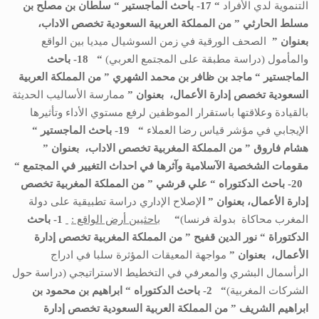
التنموية لدي الأفراد
“
17- باحث
الماجستي
ر “
سلطان بن مصلح بن
مسلط الحارثي
” من
المملكة العربية السعودية
تخصص
الاداب،
بعنوان ”
الصحف الورقية في زمن السوشيال ميديا بين الواقع
والمأمول (دراسة مطبقة على المجتمع العربي)
“
18- باحث
الماجستير
“
ماجد بن ظافر بن محمد الشهري
” من
المملكة العربية
السعودية
تخصص
إدارة الأعمال،
بعنوان ”
ممارسة الأساليب الحديثة
بالقيادة وعلاقتها باستقرار الموظفين لرفع مستوي الأداء وتأثيرها
الإيجابي في مؤشر قياس رضا العملاء
“
19- باحث
الماجستير
“
هشام فاروق
” من
المملكة المغربية
تخصص
الاداب،
بعنوان ”
مقومات الشخصية الآسلامية وآثرها في احداث التغيير في المجتمع
“
20- باحث الدكتوراه “
علي قرشي
” من
المملكة المغربية
تخصص
إدارة الأعمال،
بعنوان ” ا
لإصلاح الإداري دراسة تطبيقية على دولة
المغرب محاكاة بدولة فرنسا)
“
باحثيين أرض الواقع :
1- باحث
الدكتوراة “
نور الدين قفيح
” من
المملكة المغربية
تخصص
إدارة
الأعمال،
بعنوان ”
مواجهة المعيقات المؤثرة سلبا في ادراج
الرأسمال البشري والمعرفي في التخطيط الاستراتيجي (دراسة حول
الشركات المغربية)
“
2- باحث الدكتوراه “
ابراهيم بن محمود بن
ابراهيم الشريف
” من
المملكة العربية السعودية
تخصص
إدارة