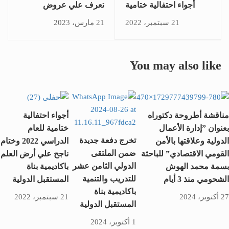
أجواء احتفالية ختامية
تعرف علي عروض
للعام الدراسي 2022
اكاديمية بناة المستقبل
21 سبتمبر، 2022
21 مارس، 2023
وختام ناجح علي أرض
لشهر رمضان… خلال
العلم باكاديمية بناة
اللقاء التدريبي لباحثي
المستقبل الدولية
اكاديمية بناة المستقبل
You may also like
بعنوان «التحول الرقمي»
مناقشة أطروحة دكتوراه
أجواء احتفالية
بعنوان ”إدارة الأعمال
ختامية للعام
تخرج دفعة جديدة
الدولية وعلاقتها بالأمن
الدراسي 2022 وختام
ضمن الملتقى
القومي الاقتصادي” للباحثة
ناجح علي أرض العلم
الدولي الثامن عشر
بسمة محمد الهوش
باكاديمية بناة
للتدريب والتنمية
الشحومي منذ 3 أيام
المستقبل الدولية
باكاديمية بناة
27 أكتوبر، 2024
21 سبتمبر، 2022
المستقبل الدولية
1 أكتوبر، 2024