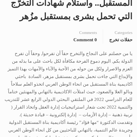
المستقبل.. واستلام شهادات التخرُّج
التي تحمل بشرى بمستقبل مزُهر
Comments
Categories
حفلات تخرج
0 Comment
يا من حصلتم على النجاح والتخرج حقاً أن تفرحوا, وحقاً أن تفرح
الدولة بكم, اليوم دموع الفرحة مكافأة لكل باحث على ما بذله من
العزم والاصرار ولكل من حوله من الأحبة والآباء والآمهات بهذا التميز
والإبداع التي جاءت تحمل بشرى بمستقبل مزهر، السادة باحثي
اكاديمية بناة المستقبل من انحاء الوطن العربي اتخذو العلم سلاحاً
ونالو العلا والصعود، حيث امتلأت الاكاديمية بالتهاني والمهنئين ختاماً
للعام الدراسي 2022 في الملتقي البحثي الدولي الرابع عشر للتدريب
والتنمية 2022 تحت شعار استراتيجيات إدارة العقل واتخاذ القرار (
تربية ذهنية – إدارة الأزمات – إدارة إلكترونية – قيادة حديثة ).
وتقدمت الدكتورة “مها فؤاد” رئيسة أكاديمية بناة المستقبل الدولية
وجريدة عالم التنمية، بالتهاني للباحثيين من كل انحاء الوطن العربي