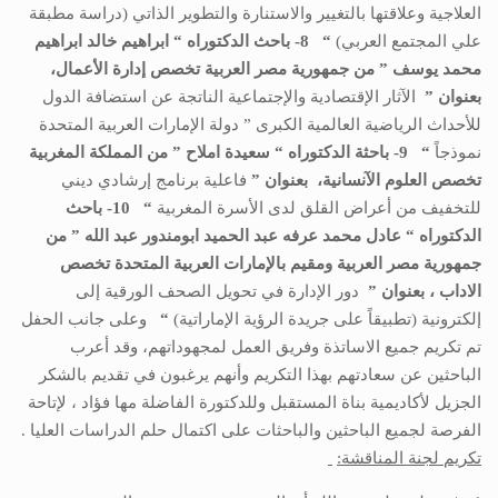
العلاجية وعلاقتها بالتغيير والاستنارة والتطوير الذاتي (دراسة مطبقة
علي المجتمع العربي)
“
8- باحث الدكتوراه “
ابراهيم خالد ابراهيم
محمد يوسف
” من
جمهورية مصر العربية
تخصص
إدارة الأعمال،
بعنوان ”
الآثار الإقتصادية والإجتماعية الناتجة عن استضافة الدول
للأحداث الرياضية العالمية الكبرى ” دولة الإمارات العربية المتحدة
نموذجاً
“
9- باحثة الدكتوراه “
سعيدة املاح
” من
المملكة المغربية
تخصص
العلوم الآنسانية،
بعنوان ”
فاعلية برنامج إرشادي ديني
للتخفيف من أعراض القلق لدى الأسرة المغربية
“
10- باحث
الدكتوراه “
عادل محمد عرفه عبد الحميد ابومندور عبد الله
” من
جمهورية مصر العربية ومقيم
بالإمارات العربية المتحدة
تخصص
الاداب ،
بعنوان ”
دور الإدارة في تحويل الصحف الورقية إلى
إلكترونية (تطبيقاً على جريدة الرؤية الإماراتية)
“
وعلى جانب الحفل
تم تكريم جميع الاساتذة وفريق العمل لمجهوداتهم، وقد أعرب
الباحثين عن سعادتهم بهذا التكريم وأنهم يرغبون في تقديم بالشكر
الجزيل لأكاديمية بناة المستقبل وللدكتورة الفاضلة مها فؤاد ، لإتاحة
الفرصة لجميع الباحثين والباحثات على اكتمال حلم الدراسات العليا .
تكريم لجنة المناقشة: