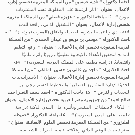
باحثة الدكتوراه “
نادية خمسين
”
من المملكة المغربية
تخصص
إدارة
الأعمال،
بعنوان ”
آثار الرقمنة على المقاولة: قسم المشتريات
نموذج
“
12- باحثة الدكتوراه “
عزيزة فصلي
”
من المملكة المغربية
تخصص
إدارة الأعمال،
بعنوان ”
التشغيل الذاتي : رافعة للنمو
الاقتصادي والتنمية البشرية الحصيلة والآفاق (المغرب نموذجا)
“
13-
باحث الدكتوراه “
موسى بن نويفع بن عيدان الحمدي
” من
المملكة
العربية السعودية
تخصص
إدارة الأعمال،
” بعنوان ”
واقع التعليم
المدمج لتحقيق الأهداف الإيجابية تعليميًا وتربويًا وآثره علميًا
واقتصاديًا (دراسة مطبقة على المملكة العربية السعودية)
“
14-
باحث الدكتوراه “
ماجد بن عالي بن حسين المالكى
” من
المملكة
العربية السعودية
تخصص
إدارة الأعمال،
بعنوان ”
الاستراتيجيات
الحديثة لإدارة المشاريع العسكرية والتخطيط الاستراتيجي بين
التحديات والفرص
“
15- باحث الدكتوراه “
احمد سيف النصر احمد
صالح احمد
” من
جمهورية مصر العربية
تخصص
إدارة الأعمال،
بعنوان
”
الذكاء الاصطناعي المفسر وتأثيره على المدن الذكية (دراسة
تطبيقية على المدن السعودية)
“
16- باحثة الدكتوراه “
حفيظة
الغلبزوري
” من
المملكة المغربية
تخصص
العلوم الآنسانية،
بعنوان ”
استراتيجيات الوعي الذاتي وعلاقته بتنمية القدرات الشخصية