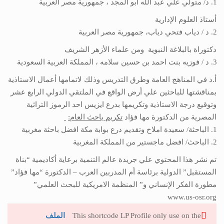
د/ متولي علي عبد الله أبو المجد ، جمهورية مصر العربية
أستاذ العلوم الإدارية
د / دياب فتحي دياب، جمهورية مصر العربية
دكتوراة بالبلاغة النبوية ومن علماء الأزهر الشريف
د / فوزيه بنت احمد بن حسين سلامه ، المملكة العربية السعودية
أ.د في المناهج العامة وطرق التدريس وذلك لاتمامها أعمال الاستاذية
بمناقشتها للباحثين علي أرض الواقع في الملتقي الدولي الرابع عشر
وتوقيع درجة الاستاذية وتكريمها بدرع ايزيس احد الرموز التراثية
المصرية من الدكتورة مها فؤاد
تكريم باحث العام:
الباحثة/ سعيدة املاح وتقديم درع بوابة مكة افضل باحثة مغربية
الباحث/ افضل ماجستير من المملكة المغربية
تم نشر هذا المحتوي علي جريدة عالم التنمية برعاية أكاديمية “بناة
المستقبل” الدولية برئاسة أم المدربين العرب – الدكتورة “مها فؤاد”
مطورة الفكر الإنساني و” المنظمة الامريكية للبحث العلمي”
www.us-osr.org
This shortcode LP Profile only use on the
الملف