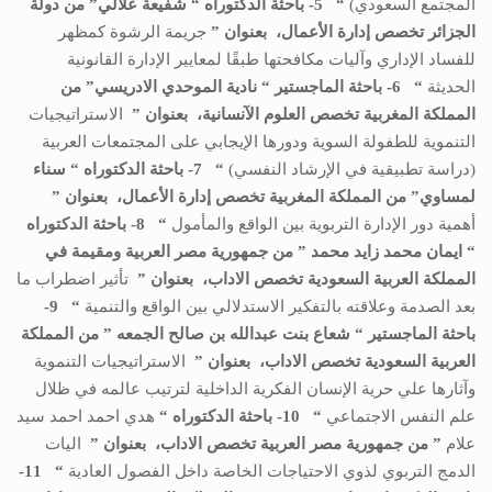
المجتمع السعودي)
“
5- باحثة الدكتوراه “
شفيعة علالي
”
من دولة
الجزائر
تخصص
إدارة الأعمال،
بعنوان ”
جريمة الرشوة كمظهر
للفساد الإداري وآليات مكافحتها طبقًا لمعايير الإدارة القانونية
الحديثة
“
6- باحثة
الماجستير
“
نادية الموحدي الادريسي
” من
المملكة المغربية
تخصص
العلوم الآنسانية،
بعنوان ”
الاستراتيجيات
التنموية للطفولة السوية ودورها الإيجابي على المجتمعات العربية
(دراسة تطبيقية في الإرشاد النفسي)
“
7- باحثة الدكتوراه “
سناء
لمساوي
” من
المملكة المغربية
تخصص
إدارة الأعمال،
بعنوان ”
أهمية دور الإدارة التربوية بين الواقع والمأمول
“
8- باحثة الدكتوراه
“
ايمان محمد زايد محمد
” من
جمهورية مصر العربية ومقيمة في
المملكة العربية السعودية
تخصص
الاداب،
بعنوان ”
تأثير اضطراب ما
بعد الصدمة وعلاقته بالتفكير الاستدلالي بين الواقع والتنمية
“
9-
باحثة
الماجستير
“
شعاع بنت عبدالله بن صالح الجمعه
” من
المملكة
العربية السعودية
تخصص
الاداب،
بعنوان ”
الاستراتيجيات التنموية
وآثارها علي حرية الإنسان الفكرية الداخلية لترتيب عالمه في ظلال
علم النفس الاجتماعي
“
10- باحثة الدكتوراه “
هدي احمد احمد سيد
علام
” من جمهورية مصر العربية تخصص
الاداب،
بعنوان ”
اليات
الدمج التربوي لذوي الاحتياجات الخاصة داخل الفصول العادية
“
11-