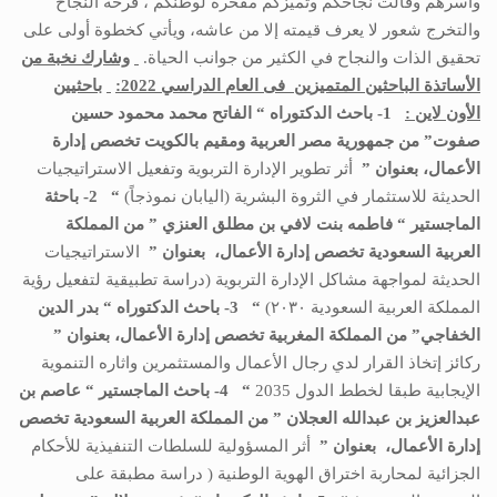
وأسرهم وقالت نجاحكم وتميزكم مفخرة لوطنكم ، فرحة النجاح
والتخرج شعور لا يعرف قيمته إلا من عاشه، ويأتي كخطوة أولى على
تحقيق الذات والنجاح في الكثير من جوانب الحياة.
وشارك نخبة من
الأساتذة الباحثين المتميزين فى العام الدراسي 2022:
باحثيين
الأون لاين :
1- باحث الدكتوراه “
الفاتح محمد محمود حسين
صفوت” من جمهورية مصر العربية ومقيم بالكويت تخصص
إدارة
الأعمال،
بعنوان ”
أثر تطوير الإدارة التربوية وتفعيل الاستراتيجيات
الحديثة للاستثمار في الثروة البشرية (اليابان نموذجاً)
“
2- باحثة
الماجستير
“
فاطمه بنت لافي بن مطلق العنزي
”
من المملكة
العربية السعودية
تخصص
إدارة الأعمال،
بعنوان ”
الاستراتيجيات
الحديثة لمواجهة مشاكل الإدارة التربوية (دراسة تطبيقية لتفعيل رؤية
المملكة العربية السعودية ٢٠٣٠)
“
3- باحث الدكتوراه “
بدر الدين
الخفاجي
” من
المملكة المغربية
تخصص
إدارة الأعمال،
بعنوان ”
ركائز إتخاذ القرار لدي رجال الأعمال والمستثمرين واثاره التنموية
الإيجابية طبقا لخطط الدول 2035
“
4- باحث
الماجستير
“
عاصم بن
عبدالعزيز بن عبدالله العجلان
” من
المملكة العربية السعودية
تخصص
إدارة الأعمال،
بعنوان ”
أثر المسؤولية للسلطات التنفيذية للأحكام
الجزائية لمحاربة اختراق الهوية الوطنية ( دراسة مطبقة على