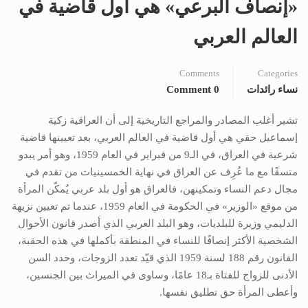
«إنصاف البرعي» هي أول قاضية في
العالم العربي
Comments
Categories
نساء رائدات
0 Comment
تشير أغلب المصادر والمراجع التاريخية إلى أن العراقية زكية
إسماعيل حقي هي أول قاضية في العالم العربي، بعد تعيينها قاضية
شرعية في العراق، في الـ9 من فبراير في العام 1959، وهو أمر يبدو
متسقًا مع ما عُرِف عن العراق في نهاية الخمسينيات من تقدم في
مجال دعم النساء وتمكينهن، فالعراق هو أول بلد عربي يُمكّن المرأة
من موقع «الوزير» في الحكومة في العام 1959، عندما تم تعيين نزيهة
الدليمي وزيرة للبلديات، وهو البلد العربي الذي أصدر قانون الأحوال
الشخصية الأكثر إنصافًا للنساء في المنطقة بأكملها في هذه الحقبة،
القانون رقم 188 لسنة 1959 الذي قيّد تعدد الزوجات، وحدد السن
الأدنى للزواج للفتاة بـ18 عامًا، وساوى في الميراث بين الجنسين،
وأعطى المرأة حق تطليق نفسها.