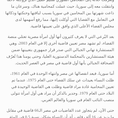
وانتقلت معه إلى سوريا، حيث عملت كمحامية هناك، وسرعان ما
ذاعت شهرتها بين المحامين في سوريا بسبب لباقتها وحنكتها وذكائها
في التعامل مع القضايا التي أوكلت إليها، مما رفع أسهمها لدى
مجلس القضاء الأعلى الذي وافق على تعيينها قاضية.
بعد البُرعي التي لا يعرف كثيرون أنها أول امرأة مصرية تعتلي منصة
القضاء، لم تشهد مصر تعيين قاضية أخرى إلا في العام 2003، وهي
المستشارة تهاني الجبالي التي صدر قرار جمهوري بتعيينها ضمن
هيئة المستشارين بالمحكمة الدستورية العليا، وحتى يومنا هذا تُعرّف
الصحافة الجبالي بأنها أول قاضية في مصر في العصر الحديث.
أما سوريا، فبعد انفصالها عن مصر وانتهاء الوحدة في العام 1961،
ظلت النساء بعيدات عن سلك القضاء حتى العام 1975، عندما تم
تعيين المحامية غادة مراد قاضية وظلت هي القاضية الوحيدة في
البلاد حتى العام 1979. وجدير بالذكر أن مراد هي أول امرأة تتولى
منصب النائب العام في سوريا والعالم العربي.
حتى الآن، لم يتجاوز عدد القاضيات في مصر الـ66 قاضية في مقابل
ما يزيد عن 16 ألف قاضٍ، أي أن النساء يشكلن نسبة 0.5 في المئة