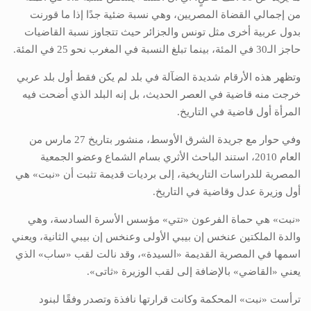
من إجمالي القضاة المصريين، وهي نسبة ضئية جدًا إذا ما قورنت
بدول عربية أخرى مثل تونس والجزائر حيث تتجاوز نسبة القاضيات
حاجز الـ30 في المئة، بينما تبلغ النسبة في المغرب نحو 25 في المئة.
وتظهر هذه الأرقام شديدة الضآلة في بلد لم يكن فقط أول بلد عربي
خرجت منه قاضية في العصر الحديث، بل إنه البلد الذي أضحت فيه
المرأة أول قاضية في التاريخ.
وفي حوار مع جريدة الشرق الأوسط، منشور بتاريخ 27 مارس من
العام 2010، استند الباحث الأثري بسام الشماع وعضو الجمعية
المصرية للدراسات التاريخية، إلى برديات قديمة تثبت أن «نبت» هي
أول وزيرة عدل وقاضية في التاريخ.
«نبت» هي حماة الفرعون «تتي» مؤسس الأسرة السادسة، وهي
والدة الملكتين عنخس إن بيبي الأولى وعنخس إن بيبي الثانية، ويعني
اسمها في المصرية القديمة «السيدة»، وقد نالت لقب «ساب» الذي
يعني «القاضي» بالإضافة إلى لقب الوزيرة «ثاتى».
ترأست «نبت» المحكمة وكانت قرارتها نافذة وتصدر وفقًا لبنود