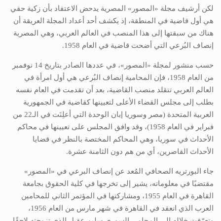
لكن أرشيف مجلة «المصور» المصرية يدحض الاعتقاد بأن زكية حقي
هي أول قاضية في المنطقة، إذ يكشف أحد أعداد المجلة العريقة أن
هناك من سبقتها إلى هذا المنصب في العالم العربي، وهي المصرية
إنصاف البُرعي التي أضحت قاضية في العام 1958.
حسب منشور لمجلة «المصور»، في عددها الصادر بتاريخ 14 نوفمبر
من العام 1958، فإن المحامية إنصاف البُرعي هي أول امرأة في
العالم العربي تتقلد منصب القاضية، بعد أن تقدمت في العام نفسه
بطلب إلى مجلس القضاء الأعلى لتعيينها كقاضية في الجمهورية
العربية المتحدة (مصر وسوريا إبان الوحدة التي أعلِنَت في الـ22 من
فبراير في العام 1958)، وقد وافق المجلس على تعيينها في محاكم
الأحداث في سوريا، وهي المحاكم المختصة بالنظر في قضايا
الأحداث القاصرين، أي من هم دون الثامنة عشرة.
جاء البورتريه الصحافي المُعد عن إنصاف البرعي في «المصور»
مقتضبًا في معلوماته، يشير إلى تخرجها في كلية الحقوق بجامعة
القاهرة في العام 1955، ومشاركتها في المؤتمر الثاني للمحامين
العرب الذي انعقد في القاهرة في شهر مارس من العام 1956،
وتعرّفت خلاله إلى المحامي السوري سليم عقيل الذي تزوجته لاحقًا