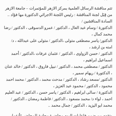
تتم مناقشة الرسائل العلمية بمركز الازهر للمؤتمرات – جامعة الازهر
من قِبَل لجنة المناقشة : رئيس اللجنة الاجرائي الدكتورة مها فؤاد ..
السادة المناقشين /
الدكتورة / وسام عبد العال ، الدكتور / عمرو الدسوقى ، الدكتور / رضا
محمد كمال ،
الدكتور/ ياسر مصطفى متولى ،الدكتور / متولى على عبدالله ، د/
امنه بن ارشد ،
الدكتور / حسن الزواوى ، الدكتور / عثمان عرفات ،الدكتور / أحمد
اسماعيل ابراهيم ،
الدكتور / مصطفى محمد ، الدكتور / نبيل فاروق ، الدكتور / خالد عنان
، الدكتورة / ريهام سمير ،
الدكتور /مسعد رشاد ، الدكتور / مدحت محمد ، الدكتور / محمد احمد
محمود ، الدكتور / محمود عبد العزيز ،
الدكتورة / سالى ابراهيم ، الدكتور / ياسر حسن ، الدكتور / عبد العليم
احمد ، لواء د/ محمد مسعود ، الدكتور / فاطمة رمضان ، الدكتور /
محمد ابو اليزيد ، الدكتور / جمال محمد ..
وتقدم من ضمن فاعليات اليوم محاضرة مجانية للمحاضر “أ/عمار