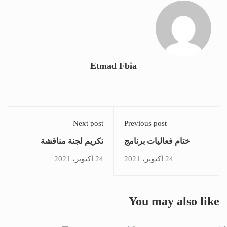
Etmad Fbia
Next post
Previous post
ختام فعاليات برنامج
تكريم لجنة مناقشة
تدريب “الطاقة والحياة”
الاطروحات العلمية
24 أكتوبر، 2021
24 أكتوبر، 2021
بالمملكة المغربية بنشر
بحضور الدكتورة مها فؤاد
الأمل وبث روح التفاؤل
في نفوس الباحثين
You may also like