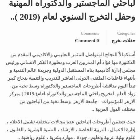
لباحثي الماجستير والدكتوراه المهنية
وحفل التخرج السنوي لعام (2019 )..
Comments
Categories
حفلات تخرج
0 Comment
أستكمالاً للنجاح المتواصل المثمر التعليمي والاكاديمي المقدم من
الدكتورة مها فؤاد أم المدربين العرب ومطورة الفكر الانساني ورئيس
مجلس إدارة أكاديمية بناه المستقبل الدولية وجريدة عالم التنمية و
بأنتهاء فاعليات الملتقى الدولى العاشر للتدريب والتنمية بنجاح كبير
تبدأ اليوم مناقشة أطروحات الماجستير والدكتوراه وسط نخبة من
رواد العلم لتخريج باحثي الماجستير والدكتوراه لعام( 2019 ) بمركز
الازهر للمؤتمرات – جامعة الازهر وسط نخبة من الباحثين من
مختلف الدول العربية ..
حيث تتضمن أطروحات الباحثين عدة مجالات مختلفة تشمل الاعلام ،
إدارة الاعمال ، التربية الخاصة ، الارشاد ، التنمية البشرية ، القانون ،
علوم بيئية ،تربية وتعليم ، جودة ، موارد بشرية ، علوم رياضية ..