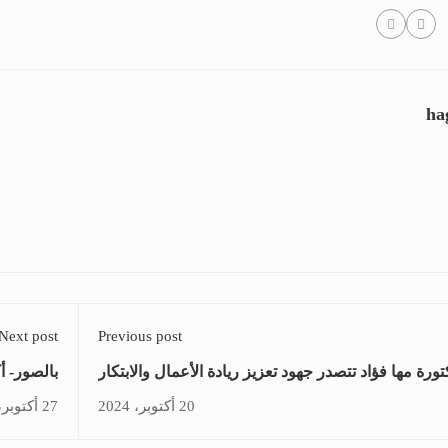
ha
Next post
Previous post
تورة مها فؤاد تتصدر جهود تعزيز ريادة الأعمال والابتكار
بالصور- أك
في لملتقى بيبان 24 بالسعودية
في معرض 
20 أكتوبر، 2024
27 أكتوبر، 2024