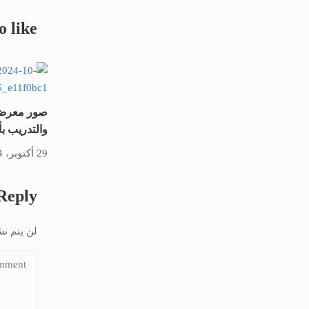
o like
صور معرض 
والتدريب ب
29 أكتوبر، 2024
Reply
لن يتم نش