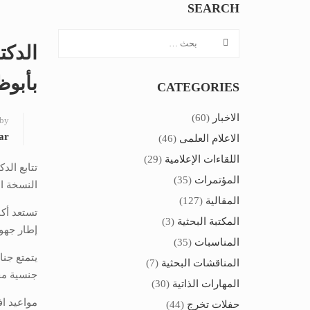
SEARCH
الدكت
بأبوظ
CATEGORIES
الاخبار
(60)
 by
ar
الاعلام العلمى
(46)
اللقاءات الإعلامية
(29)
تتابع الد
المؤتمرات
(35)
النسخة الج
المقالية
(127)
تستعد أكا
المكتبة البحثية
(3)
إطار جهو
المناسبات
(35)
المناقشات البحثية
(7)
جنسية مخ
المهارات الذاتية
(30)
مواعيد افتتاح ا
حفلات تخرج
(44)