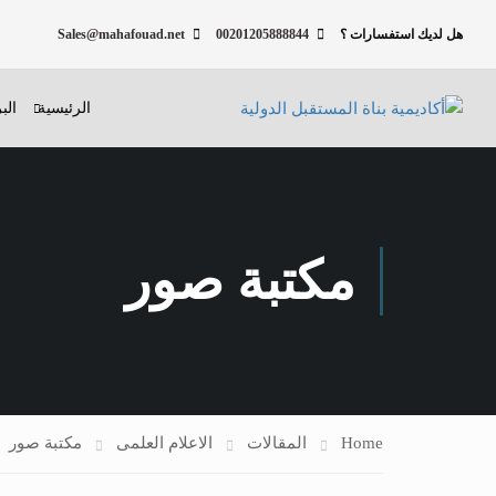
هل لديك استفسارات ؟
00201205888844
Sales@mahafouad.net
الرئيسية
الب
مكتبة صور
Home
المقالات
الاعلام العلمى
مكتبة صور