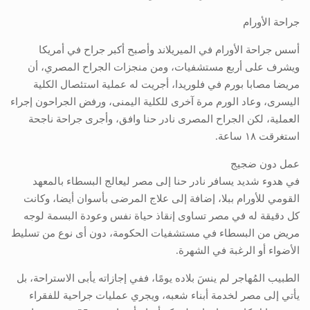
جراحة الأورام
أسس جراحة الأورام في الميريلاند وأصبح أكبر جراح في أمريكا
ويشرف على أربع مستشفيات، ومن منجزات الجراح المصري، أن
مريضا مصابا بورم في فلوريدا، أجريت له عملية استئصال الكلية
اليسرى، وعاد الورم مرة آخرى للكلية اليمنى، ورفض الجراحون إجراء
العملية، لكن الجراح المصرى نادر حنا وافق، وأجرى جراحة ناجحة
استغرقت ١٨ ساعة.
عمل دون ضجيج
في هدوء شديد يسافر نادر حنا إلى مصر ليعالج البسطاء بالمعهد
القومي للأورام ببلا، إضافة إلى علاج المرضى بأسوان أيضا، وكانت
كل دقيقة له في مصر تساوى إنقاذ حياة نفس وعودة البسمة لوجه
مريض من البسطاء في مستشفيات الحكومة، دون أى نوع من تسليط
الأضواء أو الرغبة في الشهرة.
الطبيب المُهاجر لم ينسَ بلاده يومًا، ففي إجازاته يأبى الاستراحة، بل
يأتي إلى مصر لخدمة أبناء شعبه، ويجري عمليات جراحية للفقراء