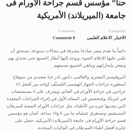
حنا” مؤسس قسم جراحة الأورام فى
جامعة (الميريلاند) الأمريكية
Comments
Categories
الاخبار
,
الاعلام العلمى
0 Comment
دائماً ما تقدم مصر نماذجا مشرفة في مجالات متنوعة، تستحق أن
يلقي عليها الإعلام الضوء، ويوجه إليها أنظار الجميع حتى نحتذي بهم
ونفخر بإنجازاتهم ونباهي الجميع بصنيعهم.
البروفيسير المصرى والعالمى دكتور نادر حنا صعيدي من سوهاج
أسطورة جراحات الجهاز الهضمى المُصنَّف كواحد من أفضل 10
جراحين فى جراحة الأورام في العالم، ويشرف على 4 مستشفيات
في امريكا، ومُتخصص فى المقام الأول في إجراء الجراحات المعقدة
التي يتجنبها غيره من الأطباء، مثل جراحات الأورام الصعبة كسرطان
المستقيم، وتستغرق عملياته ما بين 6 و18 ساعة، كمان هو مؤسس
قسم جراحة الأورام فى جامعة (الميريلاند) الأمريكية، حصل على
جايزة أفضل أطباء السرطان فى الولايات المتحدة.