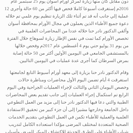
دون مقابل كان منها زيارة لمركز أورام أسوان يوم 25 سبتمبر عام
2016م إستغرقت أسبوعا كاملا فحص فيها أكثر من 60 حالة وأجرى 12
عملية إلي جانب أنه قد تم أثناء تلك الزيارة تنظيم يوم علمي تم خلاله
دعوة جميع الأطباء الذين يعملون في مجال الأورام بمحافظة أسوان
وألقي الدكتور نادر حنا خلاله عددا من المحاضرات العلمية في
تخصص الأورام كما تمت في نفس الإطار زيارة لسوهاج خلال الفترة
من يوم 31 يوليو حتي يوم 4 أغسطس عام 2017م وفحص خلالها
بالمستشفي الجامعي في اليومين الأولين أكثر من 50 حالة إصابة
بمرض السرطان كما أجرى عدة عمليات في اليومين التاليين.
وقام الدكتور نادر حنا بزيارة إلى معهد أورام أسيوط التابع لجامعتها
استغرقت 4 أيام تضمن اليوم الأول محاضرات ومناظرة حالات
وخصص اليومان الثاني والثالث لإجراء العمليات الجراحية وفي اليوم
الرابع تم استكمال إجراء العمليات إلى جانب تقديم بعض المحاضرات
الطبية والتي دعا فيها الدكتور نادر حنا إلى مزيد من العمل التطوعي
داخل الجامعة وخارجها مشيرا إلى أن جزء كبير من تحقيق الاستفادة
العلمية والعملية للأطباء تكمن في العمل التطوعي بتقديم الخدمات
الصحية المتعددة لمختلف المرضى مؤكدا استعداده الكامل لتدريب
شباب الأطباء على الطرق الحديثة للاكتشاف المبكر للمرض وأسباب