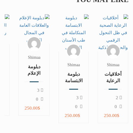
a
Shimaa
Shimaa
Shimaa
دبلومة
د
الإعلام
أخلاقيات
دبلومة
والعلاقات
ال
الرعاية
الابتسامة
العامة
في
الصحية
المتكاملة
3
في
ا
في ظل
في طب
3
2
المجال
ال
0
التحول
الأسنان
الرياضي
الرقمي
التجميلي
0
0
$
250.00$
والحوكمة
250.00$
250.00$
الذكية