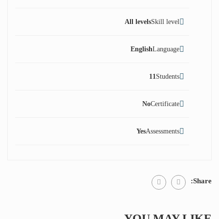
All levels
Skill level
English
Language
11
Students
No
Certificate
Yes
Assessments
Share:
YOU MAY LIKE