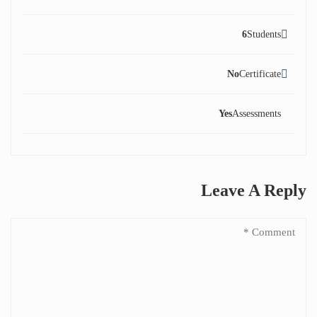
6
Students
No
Certificate
Yes
Assessments
Leave A Reply