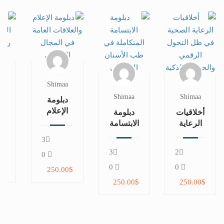
a
Shimaa
Shimaa
Shimaa
دبلومة
د
الإعلام
أخلاقيات
دبلومة
والعلاقات
ال
الرعاية
الابتسامة
العامة
في
الصحية
المتكاملة
3
في
ا
في ظل
في طب
3
2
المجال
ال
0
التحول
الأسنان
الرياضي
الرقمي
التجميلي
0
0
0$
250.00$
والحوكمة
250.00$
250.00$
الذكية