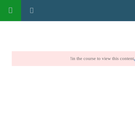
تسجيل الدخول
ثية
الاعلام العلمى
القبول و التسجيل
اتصل بنا
in the course to view this content!