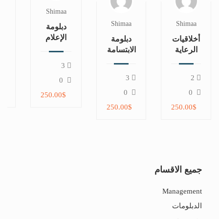
a
Shimaa
Shimaa
Shimaa
دبلومة
د
الإعلام
أخلاقيات
دبلومة
والعلاقات
ال
الرعاية
الابتسامة
العامة
في
الصحية
المتكاملة
3
في
ا
في ظل
في طب
3
2
المجال
ال
0
التحول
الأسنان
الرياضي
الرقمي
التجميلي
0
0
$
250.00$
والحوكمة
250.00$
250.00$
الذكية
جميع الاقسام
Management
الدبلومات