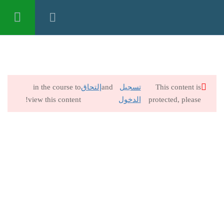
تسجيل الدخول
دبلومة الابتسامة المتكاملة في
4
طب الأسنان التجميلي
This content is
تسجيل
and
إلتحاق
in the course to
محتوى الدبلومة
protected, please
الدخول
view this content!
الملحقيات
الفيديوهات
دليل القياس والتقويم والاختبارات
0 Questions