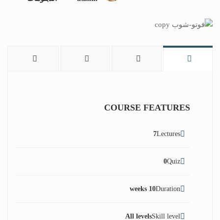
COURSE FEATURES
7
Lectures
0
Quiz
10 weeks
Duration
All levels
Skill level