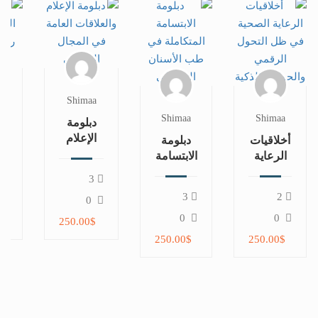
a
Shimaa
Shimaa
Shimaa
دبلومة
د
الإعلام
أخلاقيات
دبلومة
والعلاقات
ال
الرعاية
الابتسامة
العامة
في
الصحية
المتكاملة
3
في
ا
في ظل
في طب
3
2
المجال
ال
0
التحول
الأسنان
الرياضي
الرقمي
التجميلي
0
0
$
250.00$
والحوكمة
250.00$
250.00$
الذكية