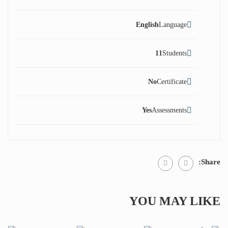
English
Language
11
Students
No
Certificate
Yes
Assessments
Share:
YOU MAY LIKE