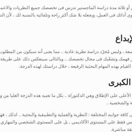
 أو ثلاثة مدة دراسة الماجستير تدرس فى تخصصك جميع النظريات والاعم
أدائك فى العمل، ويجعله بلا شك أكثر راحة وتلقائية بالنسبة لك ، لأن ال
إبداع
 ، وليس مُجرّد دراسة نظرية عادية .. مما يعنى أنه سيكون من المطلو
يز فهمك وتشعّبك فى مجال تخصصك .. وبالتالى سينعكس ذلك على طريقة إ
 القيام بهذه المهام البحثية الرفيعة ، خلال دراستك لهذه الدرجة.
 الكبرى
أعلى على الإطلاق وهي الدكتوراة .. بكل ما تعنيه هذه الدرجة العليا من وق
ة والشخصية ..
فة جوانبه المختلفة : النظرية والعملية والتطبيقية والبحثية .. لذلك ، فهو 
ليس فقط على المستوى الأكاديمي ، بل على المستوى الشخصي والمهاري
ة مباشرة.