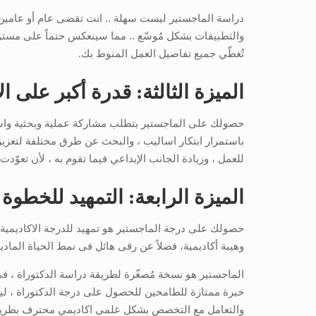
دراسة الماجستير ليست سهلة .. انت تقضى عام أو عامين
والتطبيقات بشكل مُوسّع .. مما سينعكس حتماً على مستوى 
تُغطّي جميع تفاصيل العمل المنوط بك.
الميزة الثالثة: قدرة أكبر على ال
حصولك على الماجستير يتطلب مشاركة عملية وبحثية واسعة
باستمرار ابتكار اساليب ، والبحث عن طرق مختلفة لتعز
للعمل ، وزيادة الجانب الإبداعي فيما تقوم به ، لأن تعوّدت
الميزة الرابعة: التمهيد للخطوة
حصولك على درجة الماجستير هو تمهيد للدرجة الاكاديمية ال
وهيبة أكاديمية، فضلاً عن رقى هائل فى نمط الحياة المادي
الماجستير هو نسخة مُصغّرة لطريقة دراسة الدكتوراة ، فى كا
خبرة ممتازة للطامحين للحصول على درجة الدكتوراة ، 
والتعامل مع التخصص بشكل علمى اكاديمي محترف بطريق