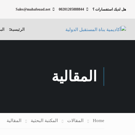
هل لديك استفسارات ؟
00201205888844
Sales@mahafouad.net
الرئيسية
الب
المقالية
Home
المقالات
المكتبة البحثية
المقالية