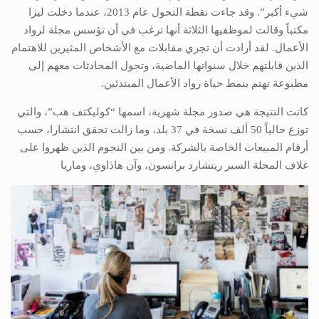
شيء أكبر”. وقد جاءت نقطة التحول عام 2013، عندما دخلت ليزا
مكتباً وقالت لموظفيها الثلاثة أنها ترغب في أن تؤسس مجلة لرواد
الأعمال. لقد أرادت أن تجري مقابلات مع الأشخاص المثيرين للاهتمام
الذين قابلتهم خلال سنواتها الماضية، وتحول المحادثات معهم إلى
مطبوعة تهتم بنمط حياة رواد الأعمال المبتدئين.
كانت النتيجة هي صدور مجلة شهرية، اسمها “كوليكتف هب”، والتي
توزع حالياً 50 ألف نسخة في 37 بلد، وما زالت تحقق انتشارا، حسب
أرقام المبيعات الخاصة بالشركة. ومن بين النجوم الذين ظهروا على
غلاف المجلة السير ريتشارد برانسون، وآن هاذاوي، وماريا