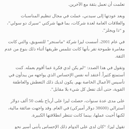
تعلمت أن تعمل بثقة مع الآخرين.
وبعد عودتها إلى سيدني، عملت في مجال تنظيم المناسبات
والعلاقات العامة لعدة شركات، بما فيها شركتي “سيرك دو سولي”،
و “ذا ويجلز”.
في عام 2001، أسست ليزا شركة “ماسنجر” للتسويق، والتي كانت
مغامرة طموحة تقر بأنها كانت تتلمس طريقها أثناء ذلك بنوع من عدم
الثقة.
وتقول في هذا الصدد: “لم يكن لدي فكرة عما أقوم بعمله. كنت
أستمتع كثيراً. أعتقد أنه نفس الإحساس الذي يواجهه من يبدأون في
تأسيس الأعمال الخاصة بهم. يكون لديك ذلك التعطش والعاطفة
القوية، حتى أنك تفعل كل شيء بلا مقابل”.
على مدى عدة سنوات، حصلت ليزا على أرباح بلغت 50 ألف دولار
أسترالي (38600 دولار أميركي) في العام. وقد واجهت ضائقة مالية،
لكنها أحبت عملها، بينما كانت تنتظر انطلاقتها الكبيرة.
تقول ليزا: “كان لدي على الدوام ذلك الإحساس بأنني أسير نحو