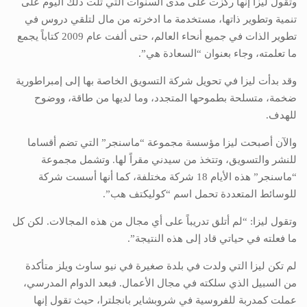
وتقول ليزا إنها ركزت على مدى السنوات التي تلت ذلك اليوم على
تنمية وتطوير ذاتها، مستخدمة ما ادخرته من مال لتلقي دروس في
تطوير الذات في جميع أنحاء العالم، حتى ألفت عام 2009 كتاباً يجمع
ما تعلمته، وجاء بعنوان “السعادة هي”.
وقد بدأت ليزا في تحويل شركة التسويق الخاصة بها إلى إمبراطورية
ضخمة، متسلحة بطموحها المتجدد، وما لديها من طاقة، ووضوح
للهدف.
والآن أصبحت ليزا مؤسسة مجموعة “ماسنجر” التي تضم أقساما
للنشر والتسويق، وتتخذ من سيدني مقراً لها. وتشمل مجموعة
“ماسنجر” هذه الأيام 18 شركة مختلفة، كما أنها أسست شركة
للوسائط المتعددة تحمل اسم “كوليكتف هب”.
وتقول ليزا: “لم أتلق تدريباً على أي مجال من هذه المجالات. لكن كل
ما فعلته في حياتي قاد إلى هذه النتيجة”.
لم تكن ليزا التي ولدت في بلدة صغيرة في نيو ساوث ويلز متأكدة
من السبيل الذي سلكته في مجال الأعمال. فبعد الدوام المدرسي،
عملت كمدربة للفروسية في شروبشاير بانجلترا، حيث تقول إنها