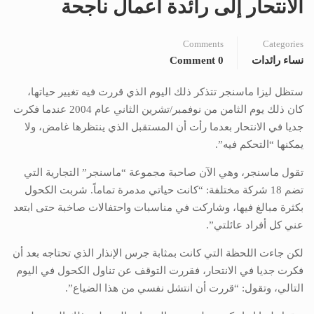
الانتحار إلى رائدة أعمال ناجحة
Comments
Categories
نساء رائدات
0 Comment
ستظل ليزا ماسنجر تتذكر ذلك اليوم الذي قررت فيه تغيير حياتها،
كان ذلك يوم الثامن من نوفمبر/تشرين الثاني عام 2004 عندما فكرت
جديا في الانتحار بعدما رأت أن المستقبل الذي ينتظرها غامض، ولا
يمكنها “التحكم فيه”.
تقول ماسنجر، وهي الآن صاحبة مجموعة “ماسنجر” التجارية التي
تضم 18 شركة مختلفة: “كانت حياتي مدمرة تماماً. شربت الكحول
بكثرة مبالغ فيها، وشاركت في مناسبات واحتفالات صاخبة حتى ابتعد
عني كل أفراد عائلتي”.
لكن جاءت اللحظة التي كانت بمثابة جرس الإنذار الذي تحتاجه بعد أن
فكرت جديا في الانتحار، فقررت التوقف عن تناول الكحول في اليوم
التالي، وتقول: “قررت أن انتشل نفسي من هذا الضياع”.